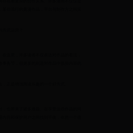
间存在着复杂的合作关系。许多漫画不仅仅是
，某些流行的黄漫作品，平台与制作方之间实
的方式运营？
。在这里，许多读者不仅表达对作品的看法，
故事务节，但更多的则是对作品中低俗内容的
法，正是增强阅读乐趣的一个好方式。
时，也带来了诸多难题。在享受这些作品的同
盛内容和保护用户之间找到平衡，依然一个值