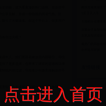
社交功能，成为看黄漫的热门选择。在这些平
離現貨越來越近了！i
1至 3 天入手
户分享见解，形成一种特殊的阅读气氛。比
，吸引了大量读者。在这个平台上，很多用户
天猫积分在哪里看
古装女子发型绘制
古风发型供你选~
品有些过火呢？
最热门的四款在线
台对比与评测
未成年人。他们更容易被这些内容吸引，却往
提供了更多选择，也带来了潜在的道德和法律
友情链接
限制或内容过滤，导致青少年随意接触这些不
点击进入首页
是否应该为未成年人穿插一些保护措施呢？