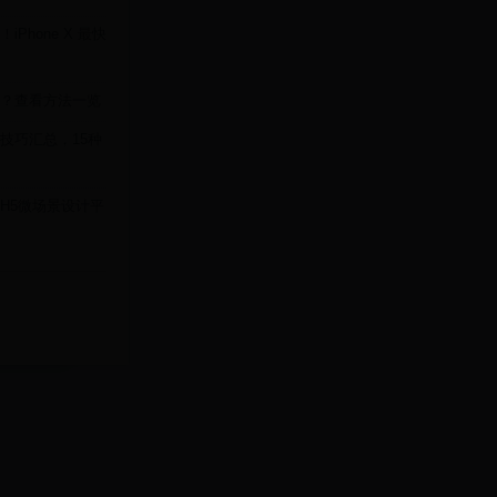
Phone X 最快
？查看方法一览
技巧汇总，15种
H5微场景设计平