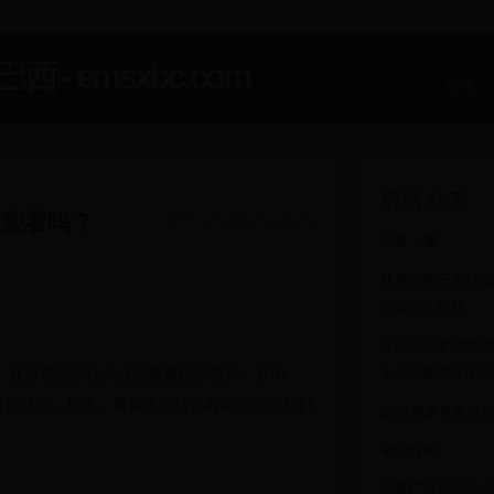
 emsxbc.com
首页
最新发表
以观看吗？
2025-05-29 02:18:23
不要：嫑
莽荒纪神王是什么
间有什么恩怨
好玩又不要网络的游
，逐渐成为年轻大众的重要娱乐选择。其中，
十款不要网络的经
常被认可。那么，看黄漫的软件有哪些呢？我们
2022赛季世界杯
仐的解释
回家广东话怎么说