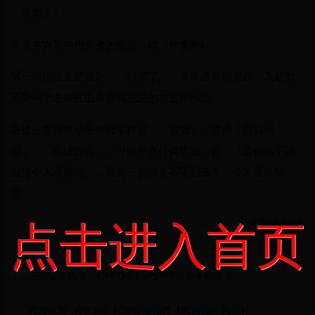
「嫑麼！」
這字在方言中也有傻的意思。如「你嫑啊!」
另一個用法是雙否定，「別嫑了」，意思是這好東西，為甚麼
不要啊？主要在山東青島地區的方言常用語。
最後一個用法就是將此字打雙：「嫑嫑」，意指「難以招
架」、「無法對付」，可以用在任何情況，如：「這個孩子頑
皮得令人嫑嫑的」，就是一個頑皮不堪的孩子，令人難以招
架。
世界杯舞蹈视频
点击进入首页
告别安全隐患，OPPO手机一分钟自测手机温度
丹麦机票, 丹麦特价机票查询预订【携程国际机票】