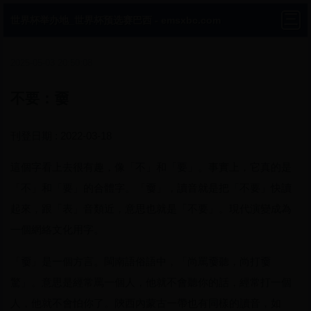
世界杯举办地_世界杯预选赛巴西 - emsxbc.com
2025-05-03 20:50:08
不要：嫑
刊登日期 : 2022-03-18
這個字看上去很有趣，像「不」和「要」。事實上，它真的是
「不」和「要」的合體字。「嫑」，讀音就是把「不要」快讀
起來，跟「表」音類近，意思也就是「不要」。現代演變成為
一個網絡文化用字。
「嫑」是一個方言。閩南語俗語中，「尚罵嫑聽，尚打嫑
驚」。意思是經常罵一個人，他就不會聽你的話，經常打一個
人，他就不會怕你了。陝西內蒙古一帶也有同樣的讀音，如