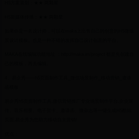
H5方案策划：★★ 两颗星
H5新媒体传播：★★ 两颗星
如果你是一名设计师，可以在maka上出售自己的创意的H5微场
景设计模板。也是一种不错的发挥自己设计创意的平台。
MAKA在线编辑功能地址 ：http://maka.im/project 都是先创建自
己的模板，再去编辑。
4、易企秀——h5页面制作工具_微信场景制作_移动营销_邀请
函模板
易企秀h5页面制作工具,微信营销推广专业场景制作平台,企业宣
传、音乐相册、电子贺卡、邀请函、微杂志等一键生成H5酷炫
页面,易企秀为您助力移动自主营销!
优点：