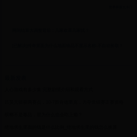
世界杯最大冷门
网间结算大调整背后：几家欢喜几家忧？
[已解决]传奇里面为什么地面物品不显示名称-不自动捡取？
最新发表
人心游戏有多少集 完整剧情介绍和观看方式
吕昊天斩获两赛点，10-7胜肯德里克，力夺世锦赛正赛资格
槟榔不是毒品，那为什么也会吃上瘾？
绝地求生里面的钱是什么比例_绝地求生里的钱怎么换算