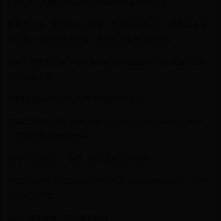
1、初页 - 最潮的音乐照片情感故事记录/表达工具
初页是情书、是你的家人影集、是你的旅途日记、是你的才情
书写器、是你的情感树洞、是朋友圈多图分享神器。
同时，初页为所有『心中有情的人』提供的一个照片故事发布
与分享的工具。
主打情感牌的一款在线H5微场景设计平台。
在线设计制作地址：http://chuye.cloud7.com.cn/work/Editor/
（需要登录才能免费制作）
优点：功能强大，免费、特别是初页APP的
可以制作记录自己日常生活的一本富有设计感的初页书，做自
己时光的作者。
1000+精美模板，画报级别排版