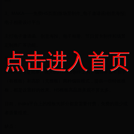
3、MAKA——免费H5页面|微场景制作_电子邀请函|创意海报|
电子相册设计平台
主打电子邀请函、创意海报、电子相册、节日贺卡制作和场景
定制推广等功能。
点击进入首页
优点：
MAKA口号是简单、强大的HTML5创作工具。编辑界面有新手
（有模板）和高阶（无模板）两种编辑模式，提供一些特效模
板，都是设置好的效果。H5模板高品质美观不算太多。
目前，maka平台上的模板大部分都是需要付费，免费的很少或
者质量很差。
缺点：