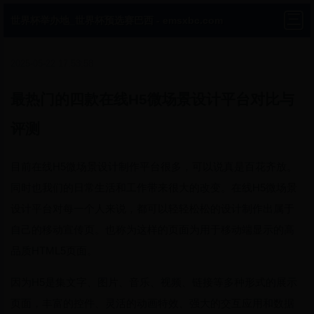
世界杯举办地_世界杯预选赛巴西 - emsxbc.com
2025-05-22 17:53:58
最热门的四款在线H5微场景设计平台对比与
评测
目前在线H5微场景设计制作平台很多，可以说真是百花齐放。
同时也我们的日常生活和工作带来很大的改变。在线H5微场景
设计平台对每一个人来说，都可以轻轻松松的设计制作出属于
自己的移动宣传页。也称为这样的页面为用于移动端显示的高
品质HTML5页面。
因为H5是集文字、图片、音乐、视频、链接等多种形式的展示
页面，丰富的控件、灵活的动画特效、强大的交互应用和数据