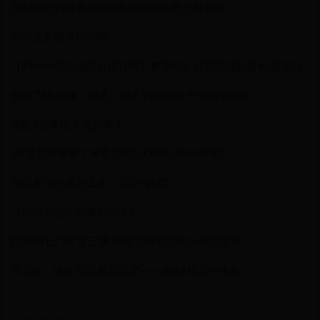
2014年巴西世界杯G组美国国家队简介与名单
世中北美预开始时间
【iPhone电池续航力排行榜】整理iOS 17系统续航最长/最差比
较表
安装了Magisk（面具）找不到超级用户ROOT权限
冒险岛2黑暗洪流副本 1
2G显存不够用？来看10款GTX960 4G年评吧
深圳东冲沙滩怎么去（公交+自驾）
《过目不忘的图像记忆法》
[世界杯]三“喵”变三狮 英格兰书写大比分绝望篇章
美与帅，或许可以重新定义——美图M6上手体验