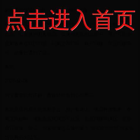
点击进入首页
闲鱼客服电话95188：解决您的闲鱼问题
闲鱼是阿里巴巴旗下的二手交易平台，用户可以在这里闲置、
购买、出售各种闲置物品。在使用闲鱼的过程中，用户可能会
遇到各种各样的问题，比如交易纠纷、账户问题、商品问题等
等。如果您遇到了这…
淘宝
2023-11-18
淘宝换货流程详解，教你轻松换到心仪商品
淘宝是国内最大的电商平台，用户量庞大，商品种类繁多。在
淘宝购物时，难免会遇到商品不合适、质量问题等情况，需要
进行换货。那么，淘宝换货怎么操作呢？ 淘宝换货流程 淘宝换
货流程分为以下…