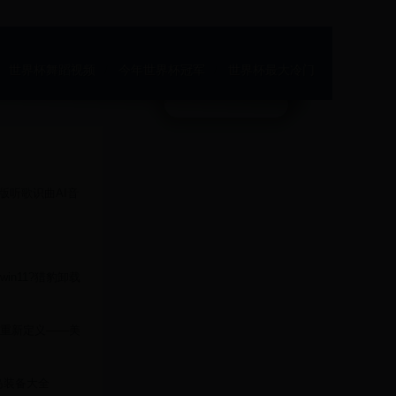
世界杯舞蹈视频
今年世界杯冠军
世界杯最大冷门
网页版听歌识曲AI音
in11?猎豹卸载
重新定义——美
岛装备大全