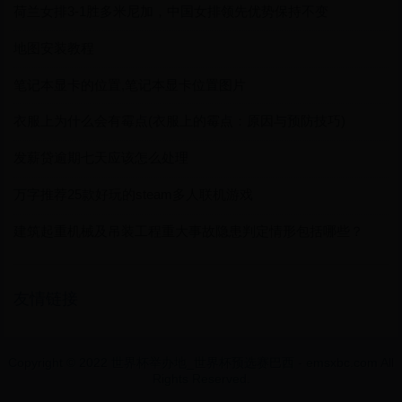
荷兰女排3-1胜多米尼加，中国女排领先优势保持不变
地图安装教程
笔记本显卡的位置,笔记本显卡位置图片
衣服上为什么会有霉点(衣服上的霉点：原因与预防技巧)
发薪贷逾期七天应该怎么处理
万字推荐25款好玩的steam多人联机游戏
建筑起重机械及吊装工程重大事故隐患判定情形包括哪些？
友情链接
Copyright © 2022 世界杯举办地_世界杯预选赛巴西 - emsxbc.com All
Rights Reserved.