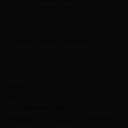
I，探索AI的奇妙世界返回搜狐，查看更多
世界杯舞蹈视频
警用护目镜，军用护目镜，警察作战防护眼镜
华硕电脑怎么样？华硕笔记本电脑选购指南
最新发表
韩妮采怎么样
巴西：世界杯开幕球场施工事故 2人死亡
虎牙净利骤降99%！头部主播持续流失之下AI直播能否破局？