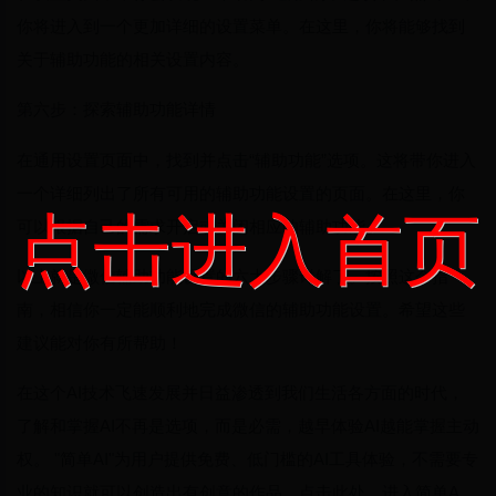
你将进入到一个更加详细的设置菜单。在这里，你将能够找到
关于辅助功能的相关设置内容。
第六步：探索辅助功能详情
在通用设置页面中，找到并点击“辅助功能”选项。这将带你进入
一个详细列出了所有可用的辅助功能设置的页面。在这里，你
点击进入首页
可以根据自己的需求开启或关闭相应的辅助功能。
以上就是微信辅助功能设置的六大步骤详解了。按照这个指
南，相信你一定能顺利地完成微信的辅助功能设置。希望这些
建议能对你有所帮助！
在这个AI技术飞速发展并日益渗透到我们生活各方面的时代，
了解和掌握AI不再是选项，而是必需，越早体验AI越能掌握主动
权。 "简单AI"为用户提供免费、低门槛的AI工具体验，不需要专
业的知识就可以创造出有创意的作品。点击此处，进入简单A