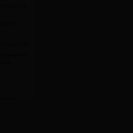
用的看图app推
戏有哪些
久 写信翻译介绍
措���蠘晰嚗
銝��