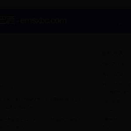
 emsxbc.com
首页
最新发表
2025-05-03 11:47:25
内存少又好玩的游
e号贷app下载
微信公众号文章音
戏再怎么玩？
办法-涵盖PC端
载下来，保存为swf文件，然后用flash软件打开
《魔兽世界》wow
，如果电脑装了flash
地点汇总
商还是会跟进flash的。。。等到国内厂商都不
《魔兽世界》wow
地点汇总
么地方可以用了。