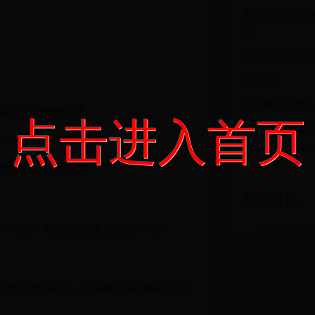
看图软件有哪些 好
荐
内存少又好玩的游
唱歌软件
旅行青蛙写信要多
更多的flash游戏。
点击进入首页
�啣藁摮琜��舘
器的样式以及打开软键盘等。
屸�摨行�擃�5
商用不用担心版权问题。
友情链接
X Y。这样，你可用按你设置后的 下钩子。
未来任何安卓手机，不用担心系统更新后无法