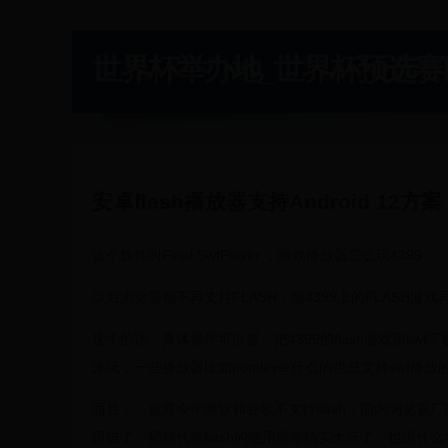
世界杯举办地_世界杯预选赛巴西 -
安卓flash播放器支持Android 12方案
这个软件叫Final SwfPlayer ，游戏播放器怎么玩4399
以后浏览器都不再支持FLASH，那4399上的FLASH游
这个的话，具体操作可以是，把4399的flash游戏用swf下
来玩，一些播放器比如potplayer什么的也是支持swf播放的
而且，，就算今年微软和谷歌不支持flash，国内浏览器厂
跟进了，那就代表flash的使用频率确实太低了，也没什