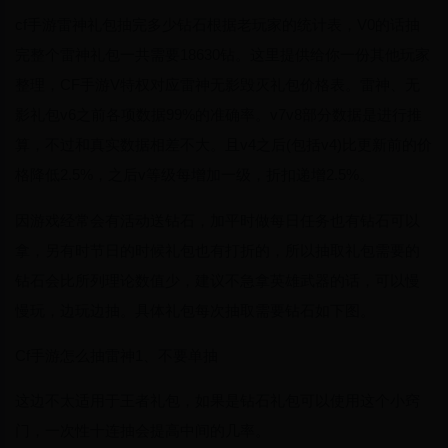
cf手游雷神礼包抽完多少钻石根据老玩家的统计表，V0的话抽
完整个雷神礼包一共需要18630钻。这里提供给你一份其他玩家
整理，CF手游V特权对应雷神无影毁灭礼包价格表。雷神、无
影礼包v6之前各项数据99%的准确率。v7v8部分数据是进行推
算，不过和真实数据相差不大。且v4之后(包括v4)比更新前的价
格降低2.5%，之后v等级每增加一级，折扣递增2.5%。
因游戏经常会有活动送钻石，加平时做每日任务也有钻石可以
拿，另有时节日的时候礼包也有打折的，所以抽取礼包需要的
钻石会比所列理论数值少，建议不急拿英雄武器的话，可以慢
慢玩，边玩边抽。具体礼包每次抽取需要钻石如下图。
Cf手游怎么抽雷神1、不要单抽
这边不太适用于王者礼包，如果是钻石礼包可以使用这个小窍
门，一次性十连抽会提高中间的几率。